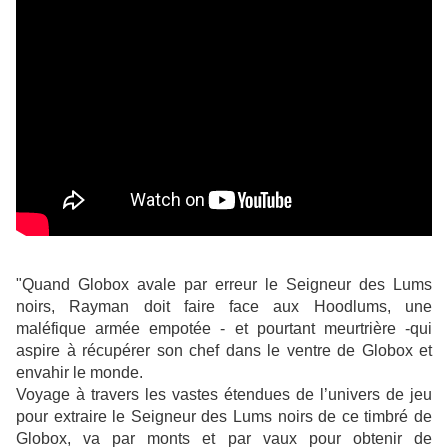
"Quand Globox avale par erreur le Seigneur des Lums
noirs, Rayman doit faire face aux Hoodlums, une
maléfique armée empotée - et pourtant meurtrière -qui
aspire à récupérer son chef dans le ventre de Globox et
envahir le monde.
Voyage à travers les vastes étendues de l’univers de jeu
pour extraire le Seigneur des Lums noirs de ce timbré de
Globox, va par monts et par vaux pour obtenir de