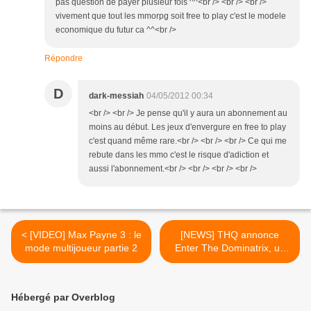
pas question de payer plusieur fois ^^<br /> <br /> <br />
vivement que tout les mmorpg soit free to play c'est le modele
economique du futur ca ^^<br />
Répondre
D
dark-messiah
04/05/2012 00:34
<br /> <br /> Je pense qu'il y aura un abonnement au
moins au début. Les jeux d'envergure en free to play
c'est quand même rare.<br /> <br /> <br /> Ce qui me
rebute dans les mmo c'est le risque d'adiction et
aussi l'abonnement.<br /> <br /> <br /> <br />
< [VIDEO] Max Payne 3 : le
[NEWS] THQ annonce
mode multijoueur partie 2
Enter The Dominatrix, un
standalone de Saints Row:
The Third >
Hébergé par Overblog