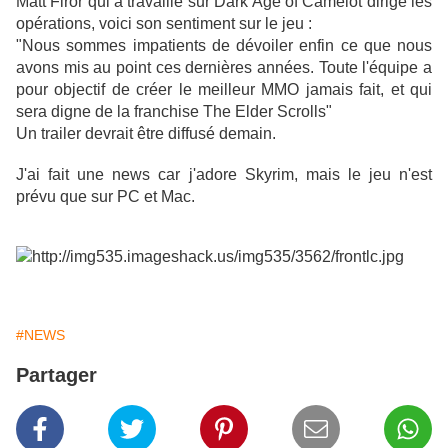
Matt Firor qui a travaillé sur Dark Age of Camelot dirige les
opérations, voici son sentiment sur le jeu :
"Nous sommes impatients de
dévoiler
enfin
ce que nous
avons
mis au point
ces dernières années.
Toute l'équipe
a
pour objectif de
créer
le meilleur MMO
jamais fait
,
et
qui
sera digne
de la franchise
The Elder Scrolls
"
Un trailer devrait être diffusé demain.
J'ai fait une news car j'adore Skyrim, mais le jeu n'est
prévu que sur PC et Mac.
#NEWS
Partager