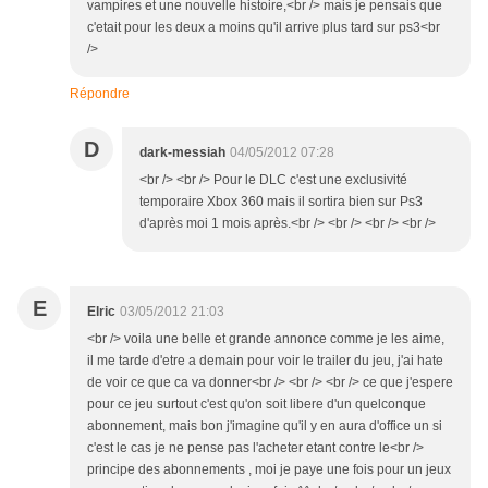
vampires et une nouvelle histoire,<br /> mais je pensais que
c'etait pour les deux a moins qu'il arrive plus tard sur ps3<br
/>
Répondre
D
dark-messiah
04/05/2012 07:28
<br /> <br /> Pour le DLC c'est une exclusivité
temporaire Xbox 360 mais il sortira bien sur Ps3
d'après moi 1 mois après.<br /> <br /> <br /> <br />
E
Elric
03/05/2012 21:03
<br /> voila une belle et grande annonce comme je les aime,
il me tarde d'etre a demain pour voir le trailer du jeu, j'ai hate
de voir ce que ca va donner<br /> <br /> <br /> ce que j'espere
pour ce jeu surtout c'est qu'on soit libere d'un quelconque
abonnement, mais bon j'imagine qu'il y en aura d'office un si
c'est le cas je ne pense pas l'acheter etant contre le<br />
principe des abonnements , moi je paye une fois pour un jeux