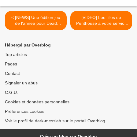
< [NEWS] Une édition jeu
[VIDEO] Les filles de
de l'année pour Dead
Penthouse à votre service
Island
dans Saints Row: The Third
>
Hébergé par Overblog
Top articles
Pages
Contact
Signaler un abus
C.G.U.
Cookies et données personnelles
Préférences cookies
Voir le profil de dark-messiah sur le portail Overblog
Créer un blog sur Overblog