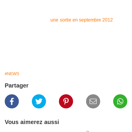
Le tweet a depuis été retiré.
On se souvient que lors de l'annonce du jeu Gamestop
avait listé le titre pour
une sortie en septembre 2012
, par la
suite la rumeur laissait penser que le jeu sortirait en
Novembre.
A suivre.
#NEWS
Partager
Vous aimerez aussi