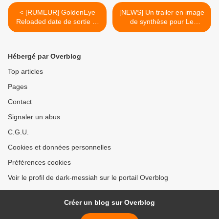
< [RUMEUR] GoldenEye
[NEWS] Un trailer en image
Reloaded date de sortie et
de synthèse pour Le
premières images / Edit :
Seigneur des Anneaux : La
Ajout du trailer
Guerre du Nord >
Hébergé par Overblog
Top articles
Pages
Contact
Signaler un abus
C.G.U.
Cookies et données personnelles
Préférences cookies
Voir le profil de dark-messiah sur le portail Overblog
Créer un blog sur Overblog