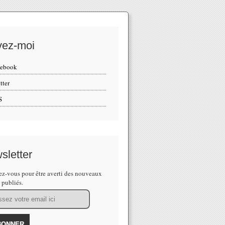
vez-moi
cebook
tter
S
sletter
z-vous pour être averti des nouveaux
s publiés.