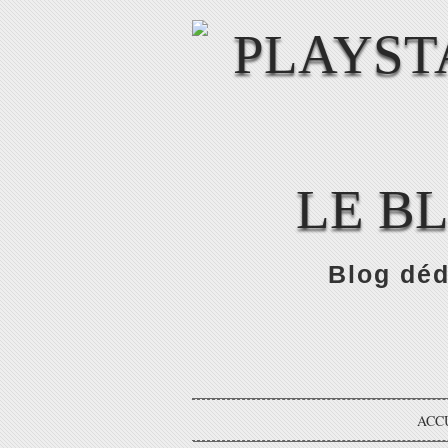
LE B
Blog déd
ACC