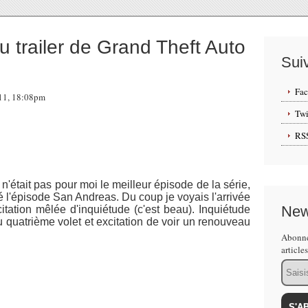
 trailer de Grand Theft Auto
Sui
Fa
011, 18:08pm
Twi
RS
n'était pas pour moi le meilleur épisode de la série,
é l'épisode San Andreas. Du coup je voyais l'arrivée
New
tation mêlée d'inquiétude (c'est beau). Inquiétude
 quatrième volet et excitation de voir un renouveau
Abonne
article
Email