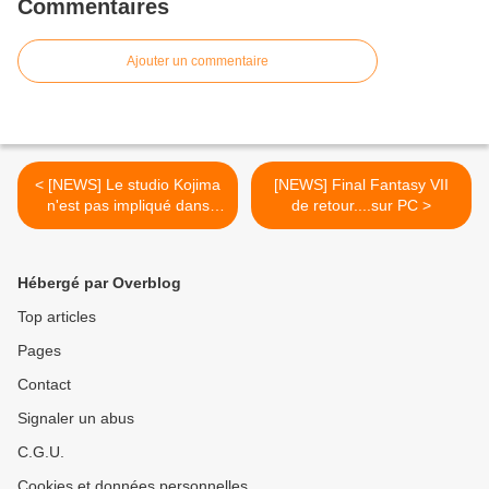
Commentaires
Ajouter un commentaire
< [NEWS] Le studio Kojima
[NEWS] Final Fantasy VII
n'est pas impliqué dans
de retour....sur PC >
Castlevania: Lords Of
Shadow 2.
Hébergé par Overblog
Top articles
Pages
Contact
Signaler un abus
C.G.U.
Cookies et données personnelles