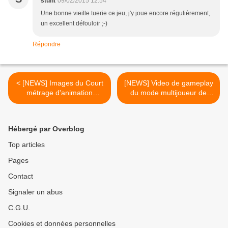
stunt
09/02/2015 12:54
Une bonne vieille tuerie ce jeu, j'y joue encore régulièrement,
un excellent défouloir ;-)
Répondre
< [NEWS] Images du Court
[NEWS] Video de gameplay
métrage d'animation
du mode multijoueur de
consacré à Portal 2
God of War: Ascension >
Hébergé par Overblog
Top articles
Pages
Contact
Signaler un abus
C.G.U.
Cookies et données personnelles