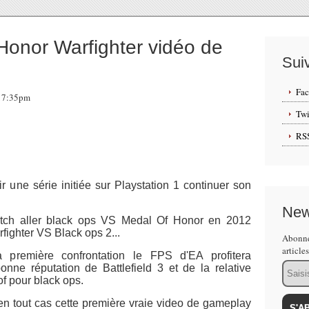
Honor Warfighter vidéo de
Sui
Fa
 17:35pm
Twi
RS
ir une série initiée sur Playstation 1 continuer son
New
tch aller black ops VS Medal Of Honor en 2012
fighter VS Black ops 2...
Abonne
article
a première confrontation le FPS d'EA profitera
Email
nne réputation de Battlefield 3 et de la relative
of pour black ops.
en tout cas cette première vraie video de gameplay