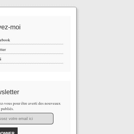
vez-moi
cebook
tter
S
sletter
z-vous pour être averti des nouveaux
s publiés.