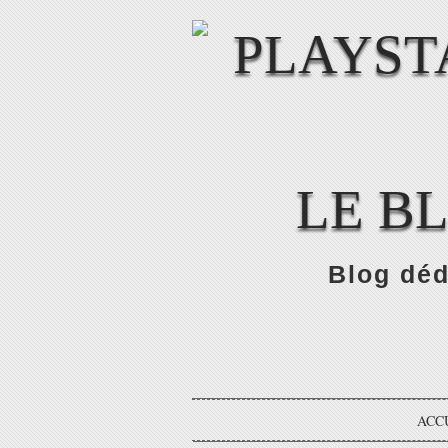
LE B
Blog déd
ACC