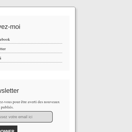
vez-moi
cebook
tter
S
sletter
z-vous pour être averti des nouveaux
s publiés.