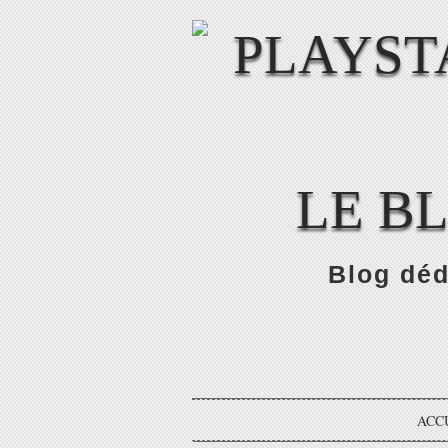
LE B
Blog déd
ACC