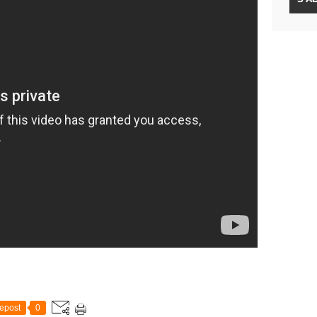
epost
0