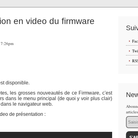
ion en video du firmware
Sui
Fa
 17:26pm
Twi
RS
st disponible.
ètes, les grosses nouveautés de ce Firmware, c'est
New
rs dans le menu principal (de quoi y voir plus clair)
t dans le navigateur web.
Abonne
article
deo de présentation :
Email