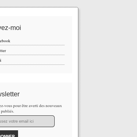
vez-moi
cebook
tter
S
sletter
z-vous pour être averti des nouveaux
s publiés.