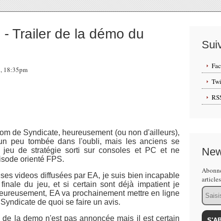
- Trailer de la démo du
Sui
Fa
2, 18:35pm
Twi
RS
nom de Syndicate, heureusement (ou non d'ailleurs),
 un peu tombée dans l'oubli, mais les anciens se
New
 jeu de stratégie sorti sur consoles et PC et ne
isode orienté FPS.
Abonne
ses videos diffusées par EA, je suis bien incapable
article
inale du jeu, et si certain sont déjà impatient je
Email
eureusement, EA va prochainement mettre en ligne
yndicate de quoi se faire un avis.
 de la demo n'est pas annoncée mais il est certain