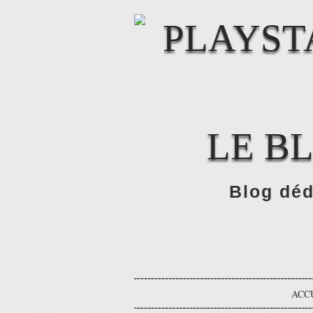
LE B
Blog déd
ACC