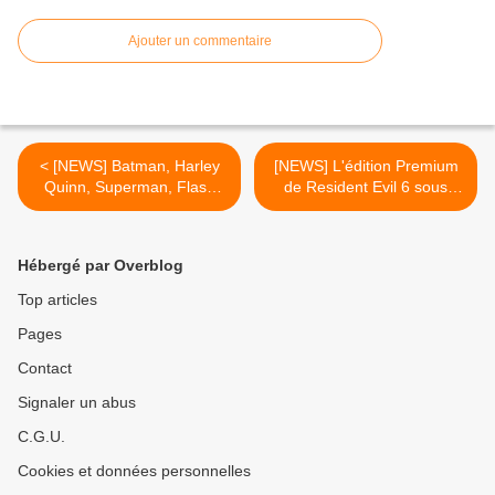
Ajouter un commentaire
< [NEWS] Batman, Harley
[NEWS] L'édition Premium
Quinn, Superman, Flash
de Resident Evil 6 sous
s'affronteront dans
toutes les coutures >
"Injustice: Les dieux sont
parmi nous" le prochain jeu
Hébergé par Overblog
de NetherRealm Studios
(Mortal Kombat)
Top articles
Pages
Contact
Signaler un abus
C.G.U.
Cookies et données personnelles