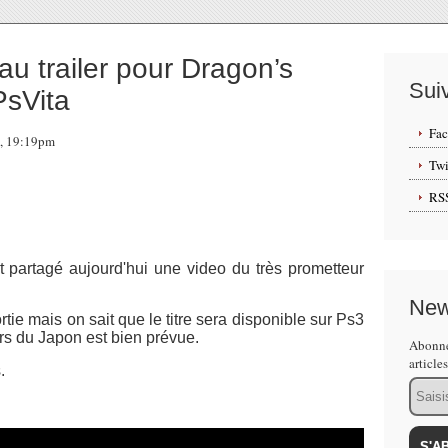
u trailer pour Dragon’s
Sui
PsVita
Fa
3, 19:19pm
Twi
RS
t partagé aujourd'hui une video du très prometteur
New
tie mais on sait que le titre sera disponible sur Ps3
ors du Japon est bien prévue.
Abonne
article
.
Email