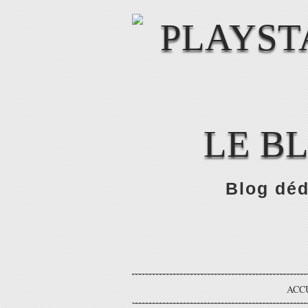
LE B
Blog déd
ACC