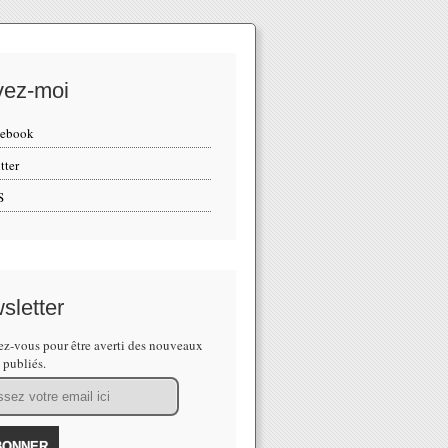
vez-moi
cebook
tter
S
sletter
z-vous pour être averti des nouveaux
s publiés.