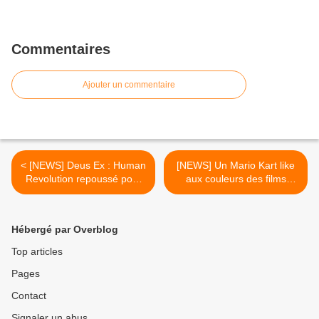
Commentaires
Ajouter un commentaire
< [NEWS] Deus Ex : Human
[NEWS] Un Mario Kart like
Revolution repoussé pour
aux couleurs des films
octobre au Japon
Dreamworks :
"DreamWorks Super Star
Kartz" >
Hébergé par Overblog
Top articles
Pages
Contact
Signaler un abus