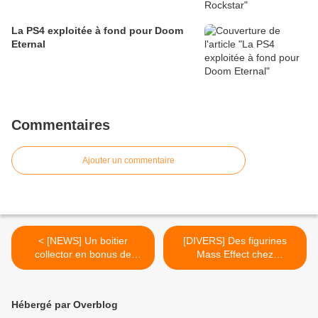
La PS4 exploitée à fond pour Doom
Eternal
Commentaires
Ajouter un commentaire
< [NEWS] Un boitier
[DIVERS] Des figurines
collector en bonus de
Mass Effect chez
précommande pour Call of
Kotobukiya / EDIT :
Duty: Modern Warfare 3
premières images du
chez amazon.jp
prototype >
Hébergé par Overblog