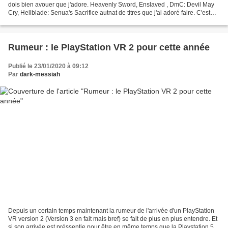
dois bien avouer que j'adore. Heavenly Sword, Enslaved , DmC: Devil May
Cry, Hellblade: Senua's Sacrifice autnat de titres que j'ai adoré faire. C'est
donc pour moi un studio à...
Rumeur : le PlayStation VR 2 pour cette année
Publié le 23/01/2020 à 09:12
Par
dark-messiah
Depuis un certain temps maintenant la rumeur de l'arrivée d'un PlayStation
VR version 2 (Version 3 en fait mais bref) se fait de plus en plus entendre. Et
si son arrivée est préssentie pour être en même temps que la Playstation 5