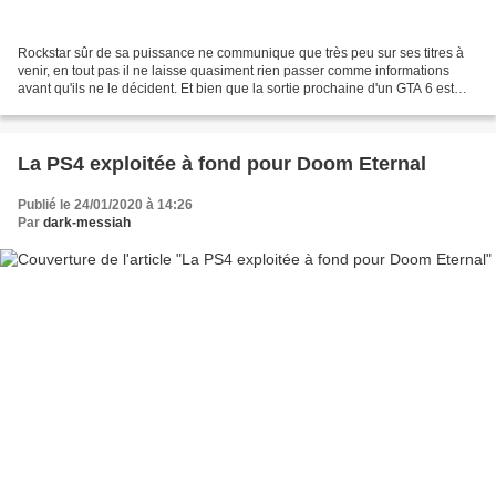
Rockstar sûr de sa puissance ne communique que très peu sur ses titres à
venir, en tout pas il ne laisse quasiment rien passer comme informations
avant qu'ils ne le décident. Et bien que la sortie prochaine d'un GTA 6 est
une évidence pour tous il est...
La PS4 exploitée à fond pour Doom Eternal
Publié le 24/01/2020 à 14:26
Par
dark-messiah