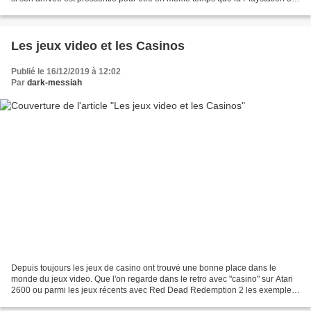
tout ceci demande encore...
Les jeux video et les Casinos
Publié le 16/12/2019 à 12:02
Par
dark-messiah
Depuis toujours les jeux de casino ont trouvé une bonne place dans le
monde du jeux video. Que l'on regarde dans le retro avec "casino" sur Atari
2600 ou parmi les jeux récents avec Red Dead Redemption 2 les exemples
sont nombreux. Au premier abord on...