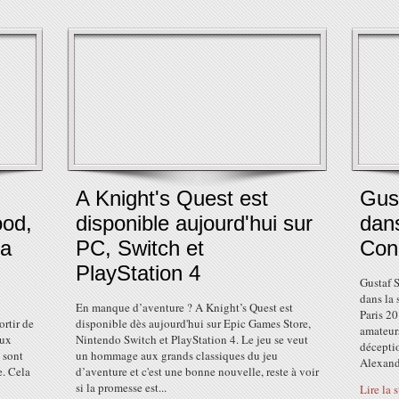
A Knight's Quest est
Gust
ood,
disponible aujourd'hui sur
dan
la
PC, Switch et
Con
PlayStation 4
Gustaf S
dans la
En manque d’aventure ? A Knight’s Quest est
Paris 20
rtir de
disponible dès aujourd'hui sur Epic Games Store,
amateurs
eux
Nintendo Switch et PlayStation 4. Le jeu se veut
déceptio
 sont
un hommage aux grands classiques du jeu
Alexand
e. Cela
d’aventure et c'est une bonne nouvelle, reste à voir
si la promesse est...
Lire la 