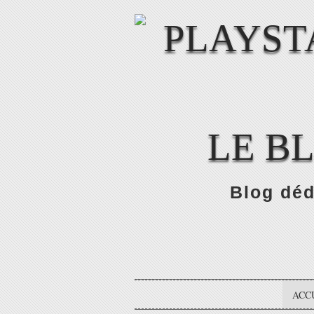
LE B
Blog déd
ACC