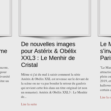
De nouvelles images
Le 
mme
pour Astérix & Obélix
s'in
XXL3 : Le Menhir de
Par
Cristal
encore,
"Le Mano
 pour
attracti
Même si j'ai du mal à saisir comment la série
iversité
plein cœ
Astérix & Obélix XXL est revenue sur le devant de
titre un
2019, et
la scène on ne va pas bouder le retour du gaulois
hallowe
qui revient cette fois dans un titre original (et non
certain 
un remaster). Astérix & Obélix XXL3 : Le Menhir
de...
Lire la 
Lire la suite