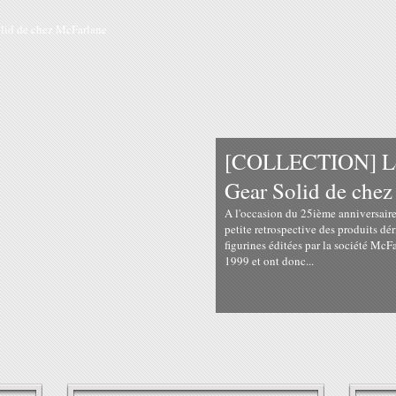
[COLLECTION] Les
Gear Solid de che
A l'occasion du 25ième anniversaire
petite retrospective des produits dér
figurines éditées par la société McFa
1999 et ont donc...