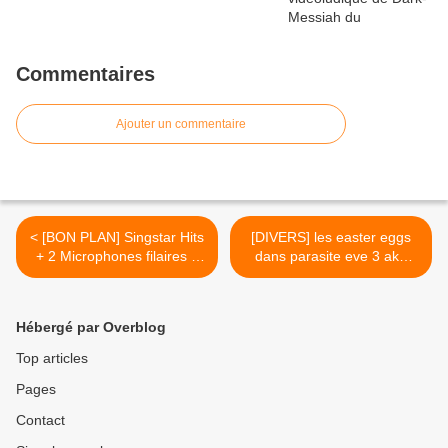
Commentaires
Ajouter un commentaire
< [BON PLAN] Singstar Hits
[DIVERS] les easter eggs
+ 2 Microphones filaires à
dans parasite eve 3 aka
15,95€
The 3rd Birthday (edit) >
Hébergé par Overblog
Top articles
Pages
Contact