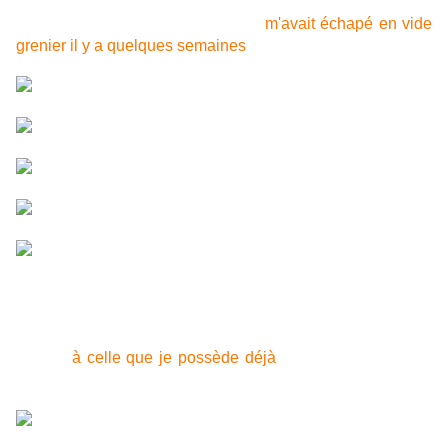
Je tombe aussi sur Rayman 2 qui
m'avait échapé en vide
grenier il y a quelques semaines
.
Rares sont les fois ou je trouve des jeux gameboy en boite
dans les cash. Vendu entre 3 et 5€, aucune raison de se
priver. A noter la variante de la boite de Jurassic park par
rapport
à celle que je possède déjà
(ajout du texte sur le
risque d'épilepsie).