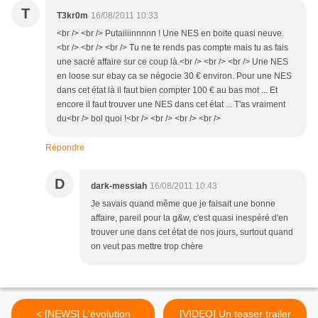
T
T3kr0m
16/08/2011 10:33
<br /> <br /> Putaiiiinnnnn ! Une NES en boite quasi neuve.
<br /> <br /> <br /> Tu ne te rends pas compte mais tu as fais
une sacré affaire sur ce coup là.<br /> <br /> <br /> Une NES
en loose sur ebay ca se négocie 30 € environ. Pour une NES
dans cet état là il faut bien compter 100 € au bas mot ... Et
encore il faut trouver une NES dans cet état ... T'as vraiment
du<br /> bol quoi !<br /> <br /> <br /> <br />
Répondre
D
dark-messiah
16/08/2011 10:43
Je savais quand même que je faisait une bonne
affaire, pareil pour la g&w, c'est quasi inespéré d'en
trouver une dans cet état de nos jours, surtout quand
on veut pas mettre trop chère
< [NEWS] L'évolution
[VIDEO] Un teaser trailer