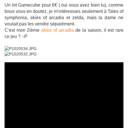
Un lot Gamecube pour 6€ ( oui vous avez bien lu), comme
bous vous en doutez, je m'intéressais seulement à Tales of
symphonia, skies of arcadia et zelda, mais la dame ne
voulait pas les vendre séparément.
C'est mon 2ième
skies of arcadia
de la saison, il est rare
ce jeu ? :-P