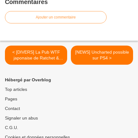
Commentaires
Ajouter un commentaire
< [DIVERS] La Pub WTF
[NEWS] Uncharted possible
japonaise de Ratchet &
sur PS4 >
Clank All 4 One
Hébergé par Overblog
Top articles
Pages
Contact
Signaler un abus
C.G.U.
Cookies et données personnelles