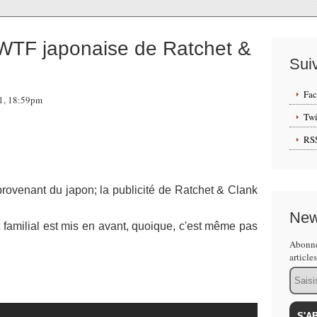
WTF japonaise de Ratchet &
Sui
Fa
11, 18:59pm
Twi
RS
provenant du japon; la publicité de Ratchet & Clank
New
et familial est mis en avant, quoique, c'est même pas
Abonne
article
Email