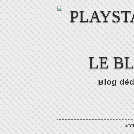
LE B
Blog déd
ACC