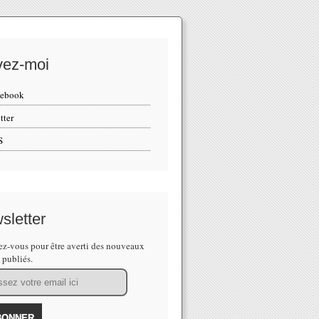
vez-moi
cebook
tter
S
sletter
z-vous pour être averti des nouveaux
s publiés.