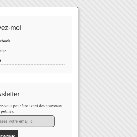
vez-moi
cebook
tter
S
sletter
z-vous pour être averti des nouveaux
s publiés.