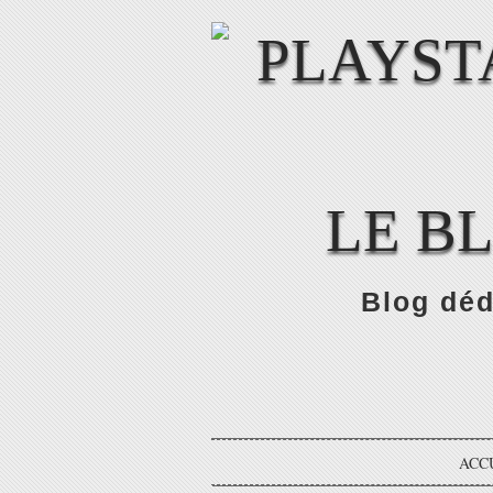
LE B
Blog déd
ACC