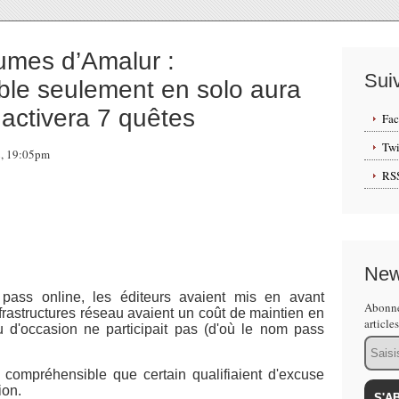
mes d’Amalur :
Sui
e seulement en solo aura
 activera 7 quêtes
Fa
Twi
2, 19:05pm
RS
New
pass online, les éditeurs avaient mis en avant
Abonne
rastructures réseau avaient un coût de maintien en
article
 d'occasion ne participait pas (d'où le nom pass
Email
 compréhensible que certain qualifiaient d'excuse
ion.