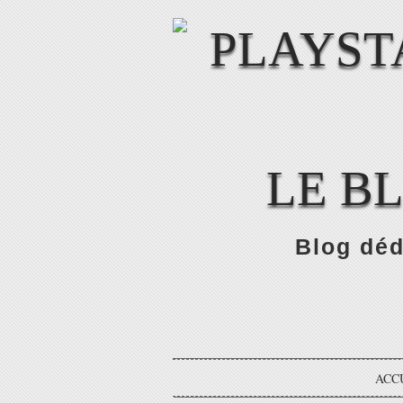
LE B
Blog déd
ACC