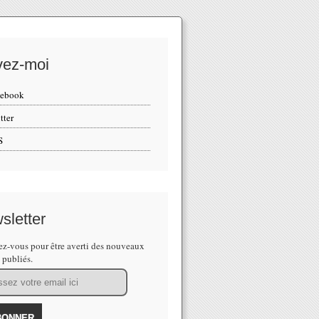
vez-moi
cebook
tter
S
sletter
z-vous pour être averti des nouveaux
s publiés.