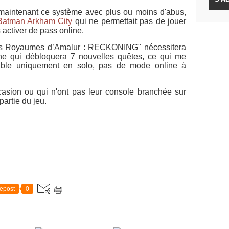
t maintenant ce système avec plus ou moins d'abus,
Batman Arkham City
qui ne permettait pas de jouer
ctiver de pass online.
es Royaumes d’Amalur : RECKONING" nécessitera
nline qui débloquera 7 nouvelles quêtes, ce qui me
able uniquement en solo, pas de mode online à
casion ou qui n'ont pas leur console branchée sur
partie du jeu.
epost
0