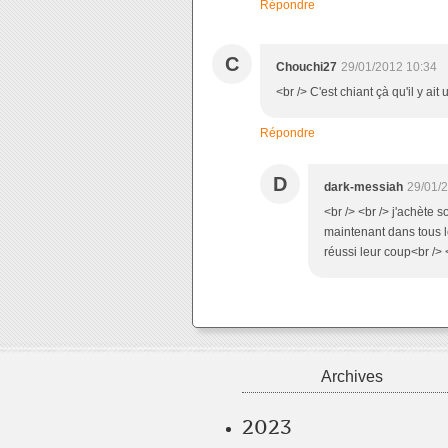
Répondre
C
Chouchi27
29/01/2012 10:34
<br /> C'est chiant çà qu'il y ai
Répondre
D
dark-messiah
29/01/
<br /> <br /> j'achète s
maintenant dans tous le
réussi leur coup<br /> <
Archives
2023