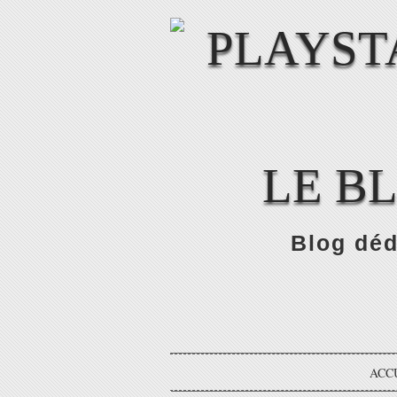
LE B
Blog déd
ACC