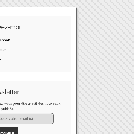
vez-moi
cebook
tter
S
sletter
z-vous pour être averti des nouveaux
s publiés.