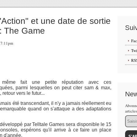
"Action" et une date de sortie
Sui
k: The Game
Fa
 17:11pm
Twi
RS
 même fait une petite réputation avec ces
quées, parmi lesquelles on peut citer sam & max,
New
etour vers le futur...
, jamais été transcendant, il n'y a jamais réellement eu
Abonne
t remarquable quand on s'attaque a des adaptations
article
Email
 développé par
Telltale Games sera disponible le 15
nsoles, espérons qu'il arrive à ce faire un place
in d'année.