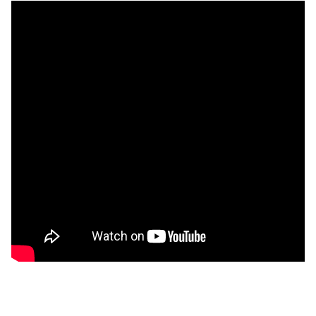
Rockstar ne succombe pas aux sirènes du modernisme et
conserve la traditionnelle barre de vie de Max. Inutile de se
cacher derrière un mur en espérant reprendre de la santé,