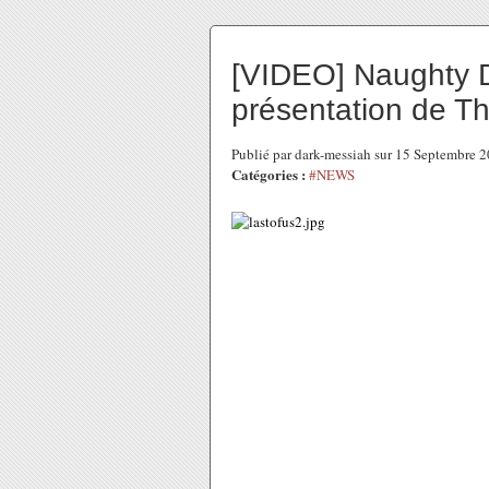
[VIDEO] Naughty D
présentation de Th
Publié par dark-messiah sur 15 Septembre 
Catégories :
#NEWS
Voici un document très intéressan
préparer la présentation de The L
Entre présentation presse et l
Sony, on peut y déceler les crain
dans leur travail.
Désolé par contre la video est en