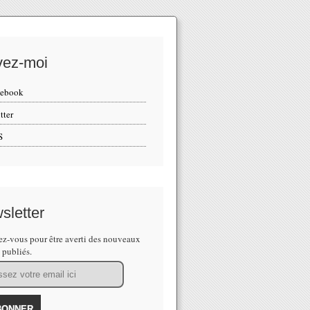
vez-moi
cebook
tter
S
sletter
z-vous pour être averti des nouveaux
s publiés.