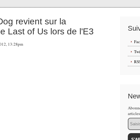
og revient sur la
Sui
e Last of Us lors de l'E3
Fa
2012, 13:28pm
Twi
RS
t partagé par Naughty Dog, on peut y voir le studio
ast of Us pour l'E3.
New
a mise en place de la demo pour la conférence de
tes des développeurs malgré la confiance qu'ils ont
Abonne
article
Email
 Anglais.