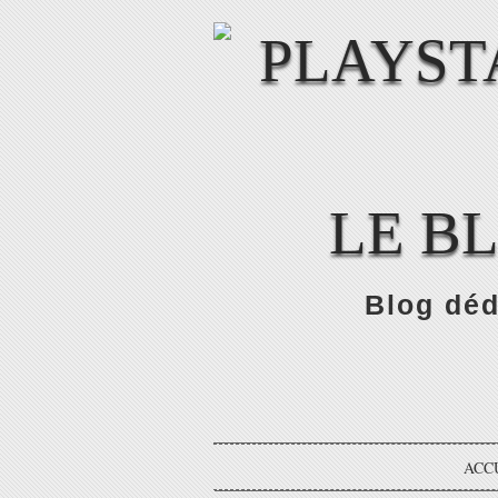
LE B
Blog déd
ACC