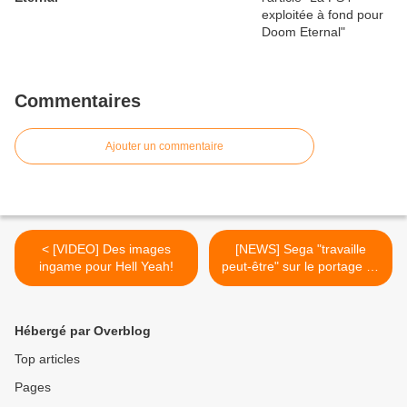
Commentaires
Ajouter un commentaire
< [VIDEO] Des images
[NEWS] Sega "travaille
ingame pour Hell Yeah!
peut-être" sur le portage de
Shenmue et Skies of
Arcadia >
Hébergé par Overblog
Top articles
Pages