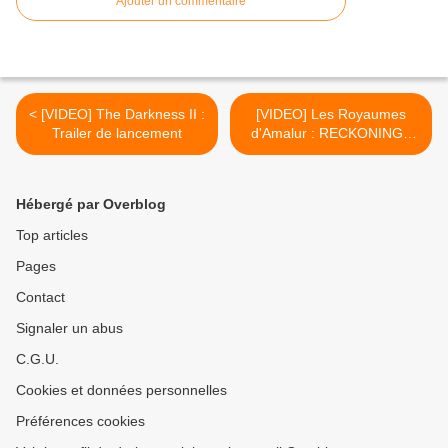
Ajouter un commentaire
< [VIDEO] The Darkness II :
[VIDEO] Les Royaumes
Trailer de lancement
d'Amalur : RECKONING -
"Un Nouveau Monde à
Découvrir" >
Hébergé par Overblog
Top articles
Pages
Contact
Signaler un abus
C.G.U.
Cookies et données personnelles
Préférences cookies