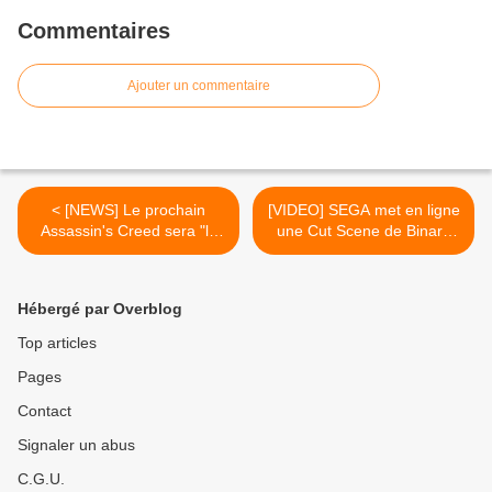
Commentaires
Ajouter un commentaire
< [NEWS] Le prochain
[VIDEO] SEGA met en ligne
Assassin's Creed sera "le
une Cut Scene de Binary
plus grand de la série à ce
Domain >
jour"
Hébergé par Overblog
Top articles
Pages
Contact
Signaler un abus
C.G.U.