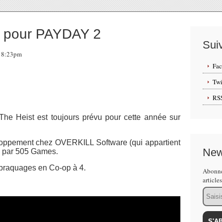
r pour PAYDAY 2
Sui
 18:23pm
Fa
Twi
RS
The Heist est toujours prévu pour cette année sur
loppement chez OVERKILL Software (qui appartient
New
té par 505 Games.
s braquages en Co-op à 4.
Abonne
article
Email