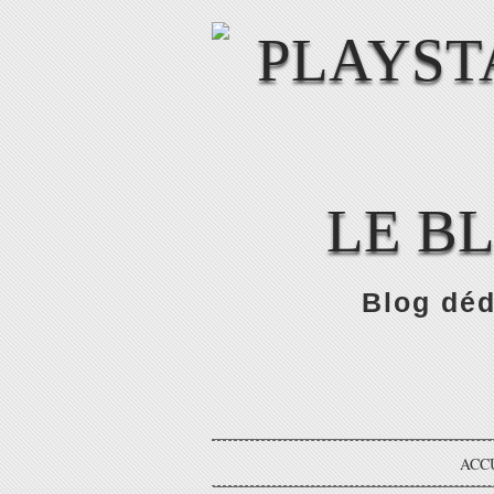
LE B
Blog déd
ACC