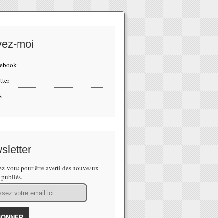
vez-moi
cebook
tter
S
sletter
z-vous pour être averti des nouveaux
s publiés.