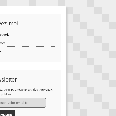
vez-moi
cebook
tter
S
sletter
z-vous pour être averti des nouveaux
s publiés.