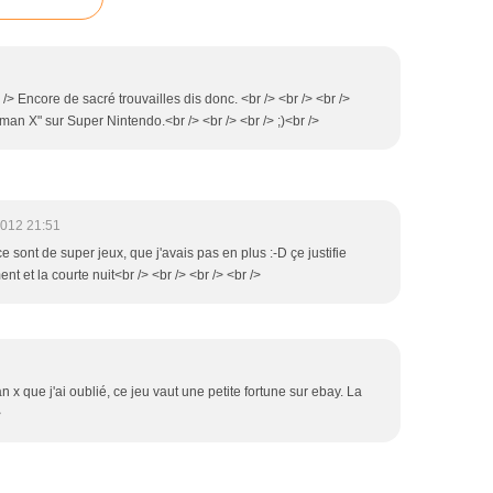
r /> Encore de sacré trouvailles dis donc. <br /> <br /> <br />
an X" sur Super Nintendo.<br /> <br /> <br /> ;)<br />
2012 21:51
 ce sont de super jeux, que j'avais pas en plus :-D çe justifie
t et la courte nuit<br /> <br /> <br /> <br />
 x que j'ai oublié, ce jeu vaut une petite fortune sur ebay. La
>