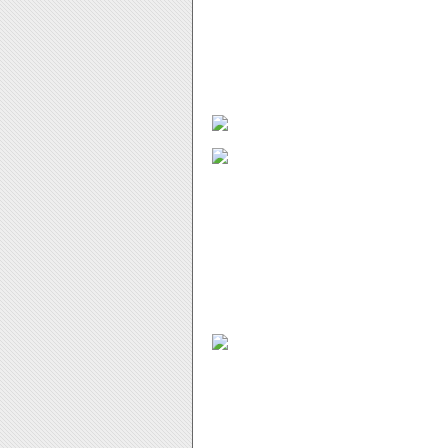
Voir des licences saccagées moi j
robocop et batman dark tomorrow 
Si je m'ennuie avec mes jeux Xb
super mario sunshine. Spy hunte
joué de ma vie (à l'époque sur 
gamecube, j'espère qu'ils ont gar
J'ai un peu de mal à assumer cet 