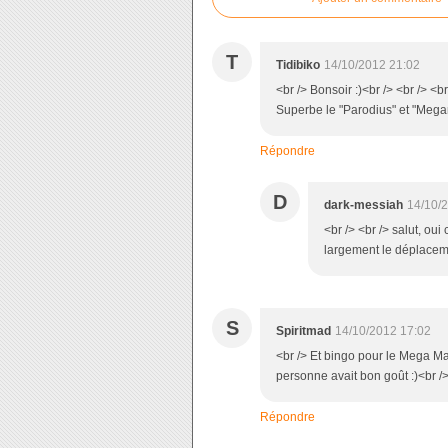
T
Tidibiko
14/10/2012 21:02
<br /> Bonsoir :)<br /> <br /> <b
Superbe le "Parodius" et "Megam
Répondre
D
dark-messiah
14/10/
<br /> <br /> salut, oui
largement le déplacemen
S
Spiritmad
14/10/2012 17:02
<br /> Et bingo pour le Mega Man
personne avait bon goût :)<br /
Répondre