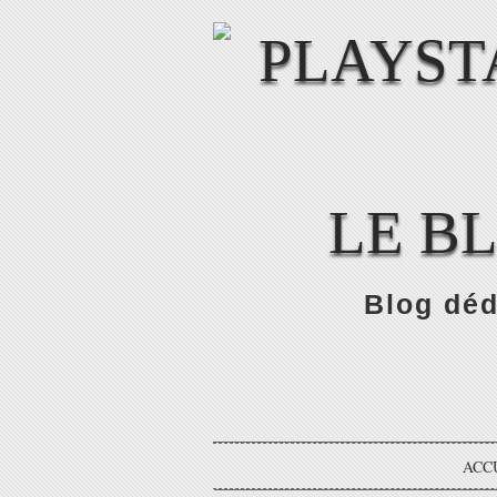
LE B
Blog déd
ACC