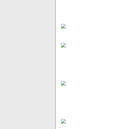
Moi qui me plains de ne jamais ra
Pour ne rien gâcher 2 jeux dans le
Le petit plus qui fait toujours pl