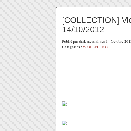
[COLLECTION] Vide
14/10/2012
Publié par dark-messiah sur 14 Octobre 20
Catégories :
#COLLECTION
Ça sent un peu le sapin du côté 
programme aujourd'hui dans mo
ratisseurs, revendeurs et de co
difficile de faire des affaires.
Mon bilan est quand même correc