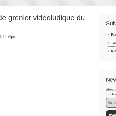
 grenier videoludique du
Sui
Fa
12, 14:49pm
Twi
RS
des vides grenier, et pour cause, un seul était au
n secteur. Forcément avec un tel concentré de
llectionneurs concentrés en un même lieu il était
t :
New
Abonne
article
Email