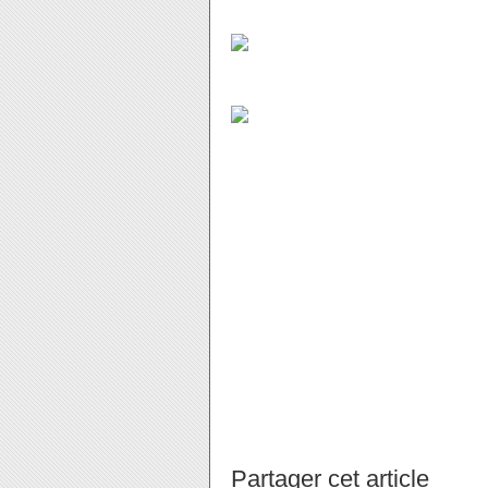
On termine cette journée décidé
64. On retiendra surtout la pré
trouver (j'ai même le ticket de cai
A bientôt.
Partager cet article