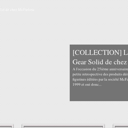
[COLLECTION] Les
Gear Solid de che
A l'occasion du 25ième anniversaire
petite retrospective des produits dér
figurines éditées par la société McFa
1999 et ont donc...