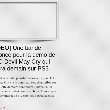
DEO] Une bande
once pour la demo de
 Devil May Cry qui
ira demain sur PS3
l sera enfin possible d'essayer le jeu DmC
ay Cry via la demo qui sera disponible sur
Cette dernière contiendra 2 niveaux, un
, et un combat contre un boss. A noter que
terminer les 2 niveaux vous aurez accès à
suite