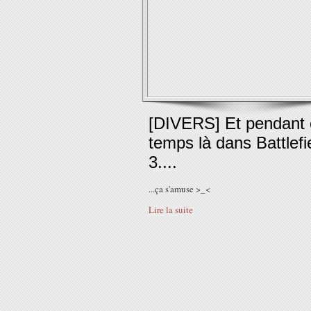
[DIVERS] Et pendant 
temps là dans Battlefi
3....
...ça s'amuse >_<
Lire la suite