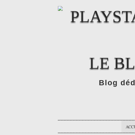
LE B
Blog déd
ACC