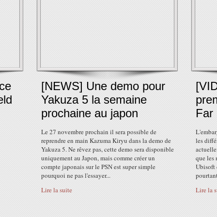
ce
[NEWS] Une demo pour
[VI
eld
Yakuza 5 la semaine
pre
prochaine au japon
Far
Le 27 novembre prochain il sera possible de
L'embarg
reprendre en main Kazuma Kiryu dans la demo de
les diff
Yakuza 5. Ne rêvez pas, cette demo sera disponible
actuelle
uniquement au Japon, mais comme créer un
que les 
compte japonais sur le PSN est super simple
Ubisoft 
pourquoi ne pas l'essayer...
pourtan
Lire la suite
Lire la 