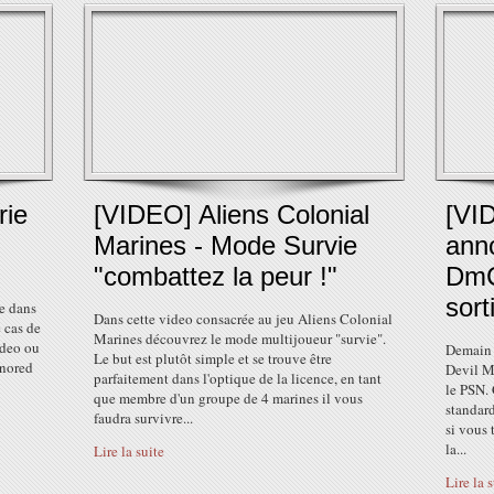
rie
[VIDEO] Aliens Colonial
[VI
Marines - Mode Survie
ann
"combattez la peur !"
DmC
sort
ue dans
Dans cette video consacrée au jeu Aliens Colonial
e cas de
Marines découvrez le mode multijoueur "survie".
ideo ou
Demain i
Le but est plutôt simple et se trouve être
onored
Devil M
parfaitement dans l'optique de la licence, en tant
le PSN. 
que membre d'un groupe de 4 marines il vous
standard
faudra survivre...
si vous 
la...
Lire la suite
Lire la 