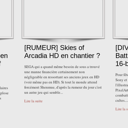
[RUMEUR] Skies of
[DI
 en
Arcadia HD en chantier ?
Bat
f
16-b
SEGA qui a quand même besoin de sous a trouvé
une manne financière certainement non
Pour fêt
négligeable en ressortant ses anciens jeux en HD
Sony et
(voir même pas en HD). Si tout le monde attend
l'illust
forcément Shenmue, d'après la rumeur du jour c'est
laires
PixelArt
un autre jeu qui semble...
xplose
combatta
s
cultes....
Lire la suite
Lire la 