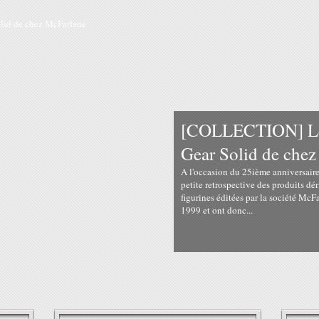
[COLLECTION] Les
Gear Solid de che
A l'occasion du 25ième anniversaire
petite retrospective des produits dér
figurines éditées par la société McFa
1999 et ont donc...