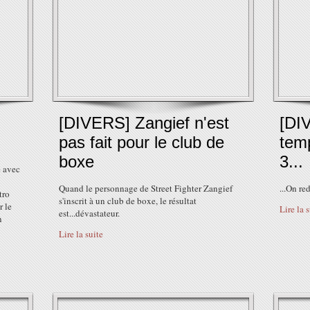
[DIVERS] Zangief n'est
[DI
pas fait pour le club de
temp
boxe
3...
e avec
Quand le personnage de Street Fighter Zangief
...On re
tro
s'inscrit à un club de boxe, le résultat
r le
Lire la 
est...dévastateur.
n
Lire la suite