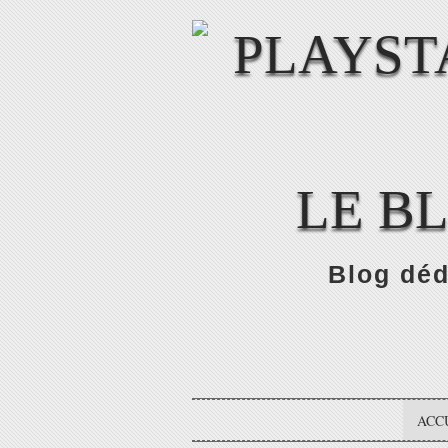
LE B
Blog déd
ACC