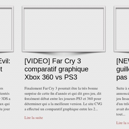
vil:
[VIDEO] Far Cry 3
[NE
t
comparatif graphique
guil
Xbox 360 vs PS3
pas
rs
Finalement Far Cry 3 pourrait être la très bonne
Suite à 
rientés
surprise de cette fin d'année et qui dit gros jeu, dit
annoncé 
r 3DS a
forcément débat entre les joueurs PS3 et 360 pour
jeu Insa
eux qui
déterminer qui a la meilleure version. Le site CVG
d'un tri
du jour
a effectué un comparatif graphique entre les 2...
avait do
tout...
Lire la suite
Lire la 