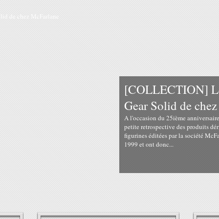
[COLLECTION] Les
Gear Solid de che
A l'occasion du 25ième anniversaire
petite retrospective des produits dér
figurines éditées par la société McFa
1999 et ont donc...