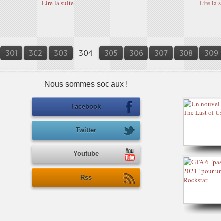
Lire la suite
Lire la 
301
302
303
304
305
306
307
308
309
Nous sommes sociaux !
Facebook
Twitter
Youtube
Rss