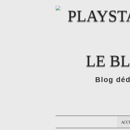
LE B
Blog déd
ACC