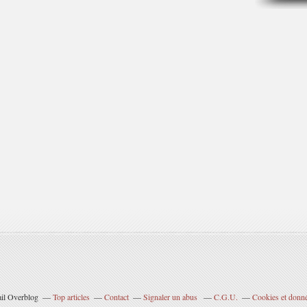
ail Overblog
Top articles
Contact
Signaler un abus
C.G.U.
Cookies et donné