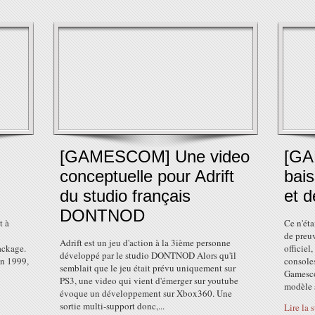
[GAMESCOM] Une video
[GA
conceptuelle pour Adrift
bais
du studio français
et 
DONTNOD
t à
Ce n'éta
de preuv
Adrift est un jeu d'action à la 3ième personne
ackage.
officiel
développé par le studio DONTNOD Alors qu'il
en 1999,
consoles
semblait que le jeu était prévu uniquement sur
Gamesco
PS3, une video qui vient d'émerger sur youtube
modèle s
évoque un développement sur Xbox360. Une
sortie multi-support donc,...
Lire la 