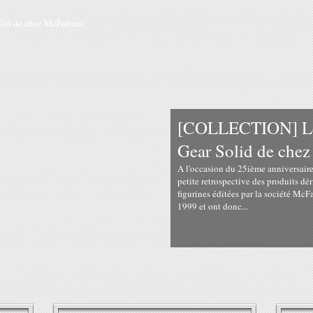
[COLLECTION] Les
Gear Solid de che
A l'occasion du 25ième anniversaire
petite retrospective des produits dér
figurines éditées par la société McFa
1999 et ont donc...