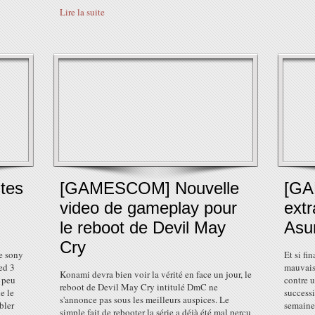
Lire la suite
tes
[GAMESCOM] Nouvelle
[GA
video de gameplay pour
extr
le reboot de Devil May
Asu
Cry
de sony
Et si fi
ed 3
mauvais
Konami devra bien voir la vérité en face un jour, le
n peu
contre 
reboot de Devil May Cry intitulé DmC ne
e le
success
s'annonce pas sous les meilleurs auspices. Le
bler
semaines
simple fait de rebooter la série a déjà été mal perçu